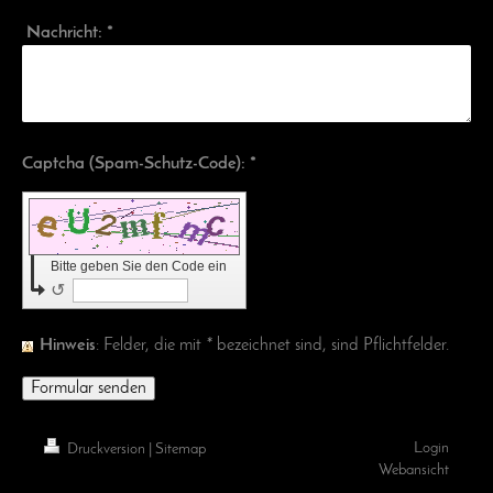
Nachricht:
*
Captcha (Spam-Schutz-Code): *
Bitte geben Sie den Code ein
↺
Hinweis
: Felder, die mit
*
bezeichnet sind, sind Pflichtfelder.
Login
Druckversion
|
Sitemap
Webansicht