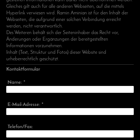
Gleiches gilt auch für alle anderen Webseiten, auf die mittels
Hyperlink verwiesen wird. Ramin Aminian ist für den Inhalt der
Webseiten, die aufgrund einer solchen Verbindung erreicht
werden, nicht verantwortlich.
Des Weiteren behält sich der Seiteninhaber das Recht vor,
Änderungen oder Ergänzungen der bereitgestellten
Informationen vorzunehmen.
Inhalt (Text, Struktur und Fotos) dieser Website sind
urheberrechtlich geschützt.
Kontaktformular
Name:
*
E-Mail-Adresse:
*
Telefon/Fax: